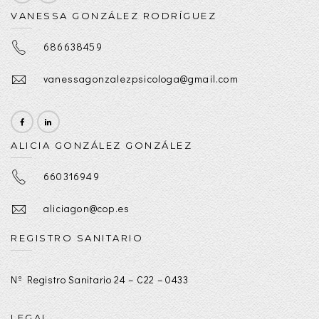
VANESSA GONZÁLEZ RODRÍGUEZ
686638459
vanessagonzalezpsicologa@gmail.com
ALICIA GONZÁLEZ GONZÁLEZ
660316949
aliciagon@cop.es
REGISTRO SANITARIO
Nº Registro Sanitario 24 – C22 – 0433
LEGAL