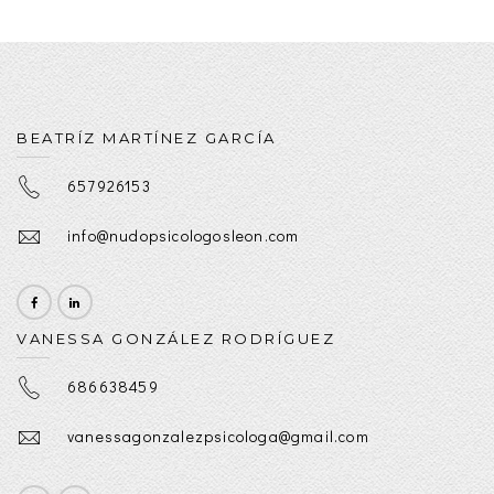
BEATRÍZ MARTÍNEZ GARCÍA
657926153
info@nudopsicologosleon.com
VANESSA GONZÁLEZ RODRÍGUEZ
686638459
vanessagonzalezpsicologa@gmail.com