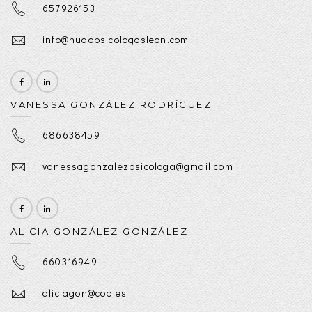
657926153
info@nudopsicologosleon.com
VANESSA GONZÁLEZ RODRÍGUEZ
686638459
vanessagonzalezpsicologa@gmail.com
ALICIA GONZÁLEZ GONZÁLEZ
660316949
aliciagon@cop.es