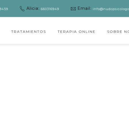
Alicia:
Email:
8459
660316949
info@nudopsicologo
TRATAMIENTOS
TERAPIA ONLINE
SOBRE N
RICK