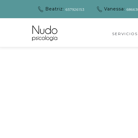
Beatriz:
Vanessa:
657926153
68663
SERVICIOS